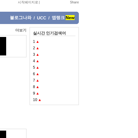
시작페이지로
|
블로그나와
앱랭크
New
/
UCC
/
더보기
실시간 인기검색어
1
▲
2
▲
3
▲
4
▲
5
▲
6
▲
7
▲
8
▲
9
▲
10
▲