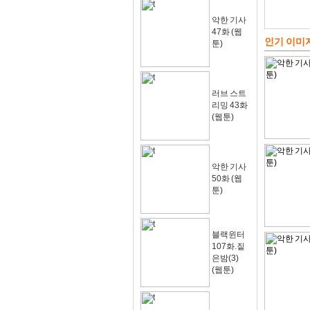
악한 기사
47화 (웹
인기 이미
툰)
러브 스트
리밍 43화
(웹툰)
악한 기사
50화 (웹
툰)
블랙윈터
107화.짙
은밤(3)
(웹툰)