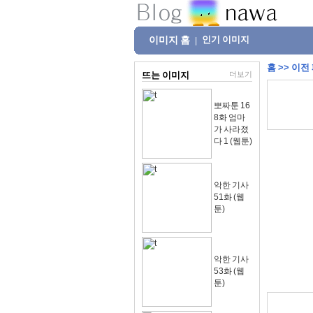
이미지 홈
인기 이미지
|
홈
>>
이전
뜨는 이미지
더보기
뽀짜툰 16
8화 엄마
가 사라졌
다 1 (웹툰)
악한 기사
51화 (웹
툰)
악한 기사
53화 (웹
툰)