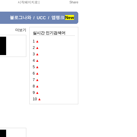
시작페이지로
|
블로그나와
앱랭크
New
/
UCC
/
더보기
실시간 인기검색어
1
▲
2
▲
3
▲
4
▲
5
▲
6
▲
7
▲
8
▲
9
▲
10
▲