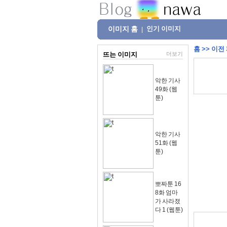
이미지 홈
인기 이미지
|
홈
>>
이전
뜨는 이미지
더보기
악한 기사
49화 (웹
툰)
악한 기사
51화 (웹
툰)
뽀짜툰 16
8화 엄마
가 사라졌
다 1 (웹툰)