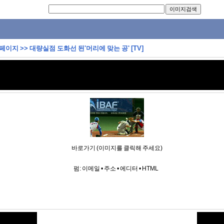
 페이지
>>
대량실점 도화선 된'머리에 맞는 공' [TV]
바로가기 (이미지를 클릭해 주세요)
펌:
이메일
•
주소
•
에디터
•
HTML