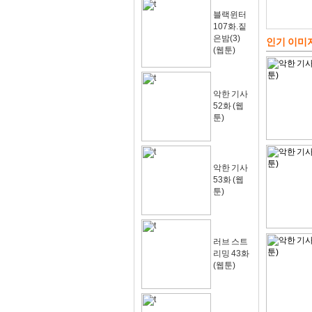
블랙윈터
107화.짙
은밤(3)
인기 이미
(웹툰)
악한 기사
52화 (웹
툰)
악한 기사
53화 (웹
툰)
러브 스트
리밍 43화
(웹툰)