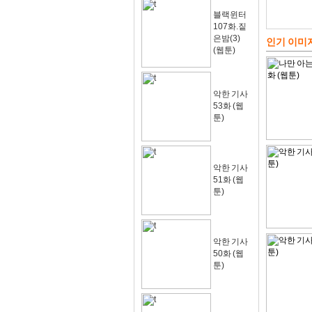
블랙윈터
107화.짙
은밤(3)
인기 이미
(웹툰)
악한 기사
53화 (웹
툰)
악한 기사
51화 (웹
툰)
악한 기사
50화 (웹
툰)