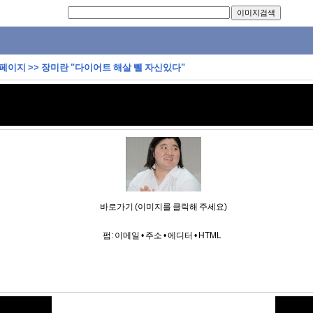
 페이지
>>
장미란 "다이어트 해살 뺄 자신있다"
바로가기 (이미지를 클릭해 주세요)
펌:
이메일
•
주소
•
에디터
•
HTML