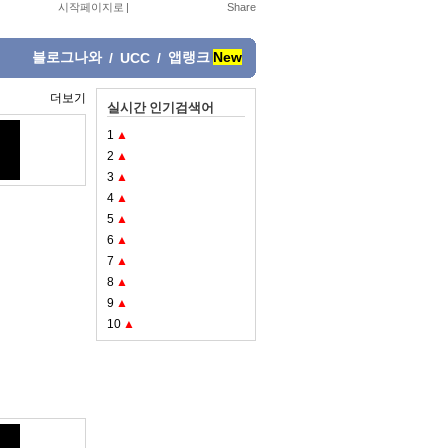
시작페이지로
|
블로그나와
앱랭크
New
/
UCC
/
더보기
실시간 인기검색어
1
▲
2
▲
3
▲
4
▲
5
▲
6
▲
7
▲
8
▲
9
▲
10
▲