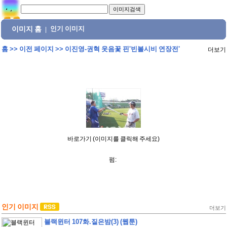
이미지 홈
인기 이미지
|
홈
>>
이전 페이지
>>
이진영-권혁 웃음꽃 핀'빈볼시비 연장전'
더보기
바로가기 (이미지를 클릭해 주세요)
펌:
인기 이미지
더보기
블랙윈터 107화.짙은밤(3) (웹툰)