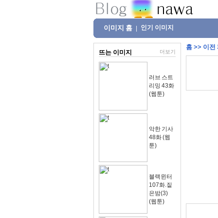
이미지 홈
인기 이미지
|
홈
>>
이전
뜨는 이미지
더보기
러브 스트
리밍 43화
(웹툰)
악한 기사
48화 (웹
툰)
블랙윈터
107화.짙
은밤(3)
(웹툰)