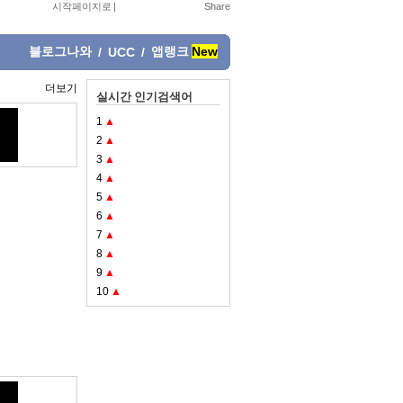
시작페이지로
|
블로그나와
앱랭크
New
/
UCC
/
더보기
실시간 인기검색어
1
▲
2
▲
3
▲
4
▲
5
▲
6
▲
7
▲
8
▲
9
▲
10
▲