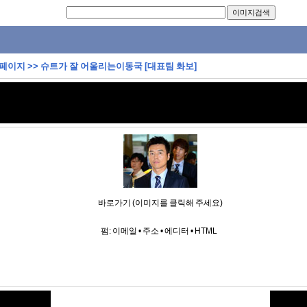
 페이지
>>
슈트가 잘 어울리는이동국 [대표팀 화보]
바로가기 (이미지를 클릭해 주세요)
펌:
이메일
•
주소
•
에디터
•
HTML