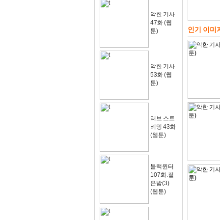
악한 기사
47화 (웹
인기 이미
툰)
악한 기사
53화 (웹
툰)
러브 스트
리밍 43화
(웹툰)
블랙윈터
107화.짙
은밤(3)
(웹툰)