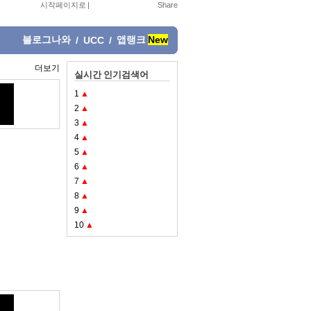
시작페이지로
|
블로그나와
앱랭크
New
/
UCC
/
더보기
실시간 인기검색어
1
▲
2
▲
3
▲
4
▲
5
▲
6
▲
7
▲
8
▲
9
▲
10
▲