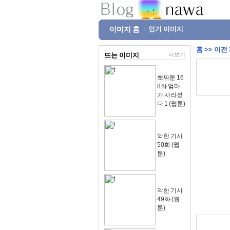
이미지 홈
인기 이미지
|
홈
>>
이전
뜨는 이미지
더보기
뽀짜툰 16
8화 엄마
가 사라졌
다 1 (웹툰)
악한 기사
50화 (웹
툰)
악한 기사
49화 (웹
툰)