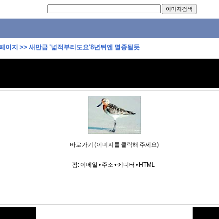
 페이지
>>
새만금 '넓적부리도요'8년뒤엔 멸종될듯
바로가기 (이미지를 클릭해 주세요)
펌:
이메일
•
주소
•
에디터
•
HTML