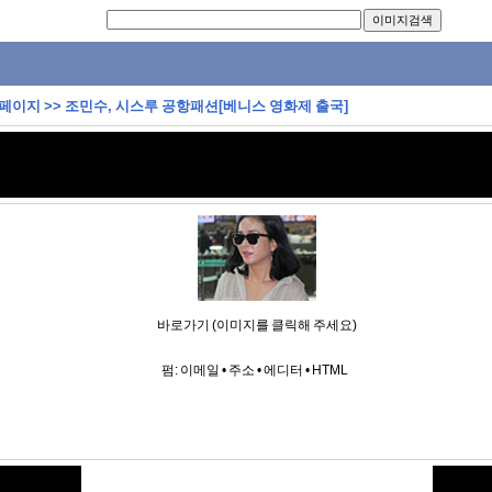
 페이지
>>
조민수, 시스루 공항패션[베니스 영화제 출국]
바로가기 (이미지를 클릭해 주세요)
펌:
이메일
•
주소
•
에디터
•
HTML