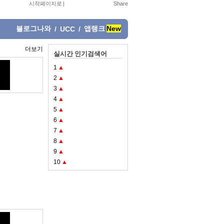
시작페이지로
|
블로그나와
앱랭크
New
/
UCC
/
더보기
실시간 인기검색어
1
▲
2
▲
3
▲
4
▲
5
▲
6
▲
7
▲
8
▲
9
▲
10
▲