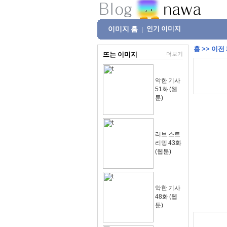
이미지 홈
인기 이미지
|
홈
>>
이전
뜨는 이미지
더보기
악한 기사
51화 (웹
툰)
러브 스트
리밍 43화
(웹툰)
악한 기사
48화 (웹
툰)