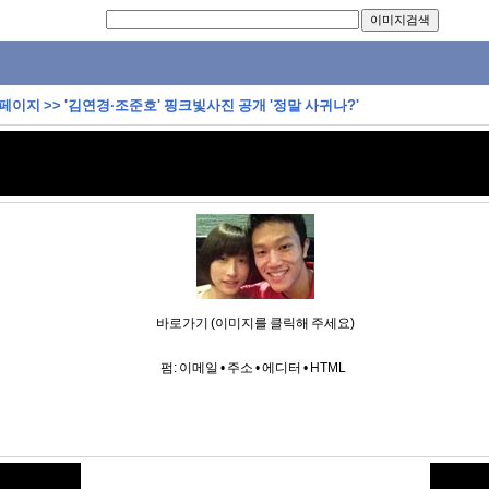
 페이지
>>
'김연경·조준호' 핑크빛사진 공개 '정말 사귀나?'
바로가기 (이미지를 클릭해 주세요)
펌:
이메일
•
주소
•
에디터
•
HTML