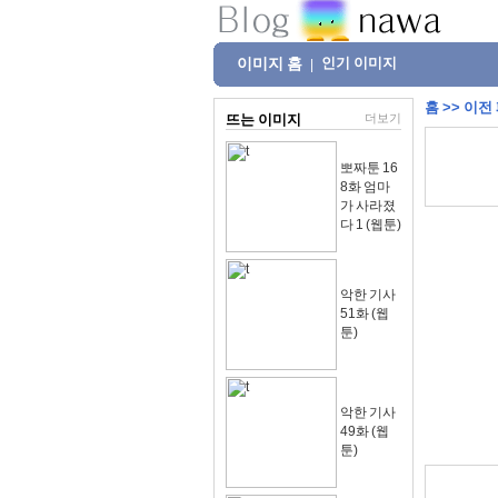
이미지 홈
인기 이미지
|
홈
>>
이전
뜨는 이미지
더보기
뽀짜툰 16
8화 엄마
가 사라졌
다 1 (웹툰)
악한 기사
51화 (웹
툰)
악한 기사
49화 (웹
툰)