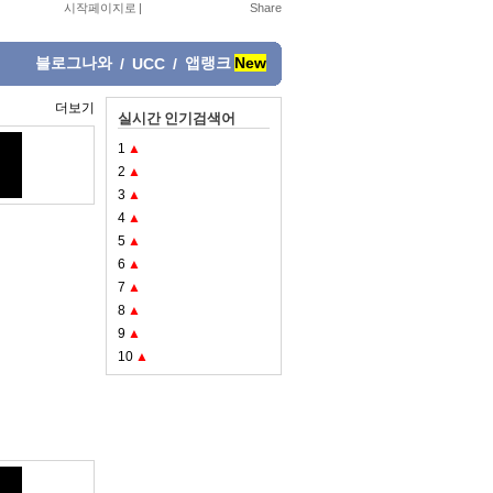
시작페이지로
|
블로그나와
앱랭크
New
/
UCC
/
더보기
실시간 인기검색어
1
▲
2
▲
3
▲
4
▲
5
▲
6
▲
7
▲
8
▲
9
▲
10
▲