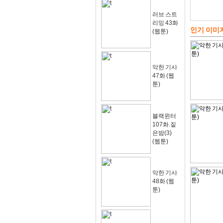
러브 스트
리밍 43화
인기 이미
(웹툰)
악한 기사
47화 (웹
툰)
블랙윈터
107화.짙
은밤(3)
(웹툰)
악한 기사
48화 (웹
툰)