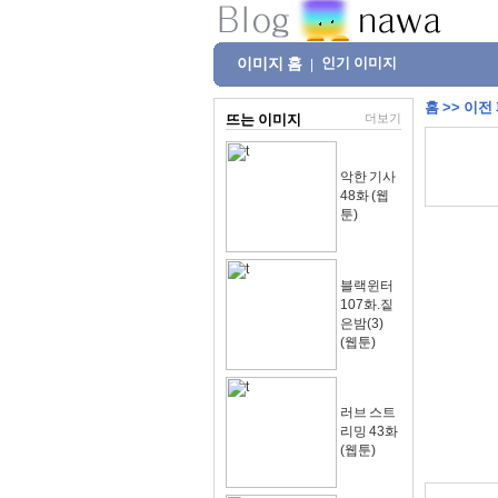
이미지 홈
인기 이미지
|
홈
>>
이전
뜨는 이미지
더보기
악한 기사
48화 (웹
툰)
블랙윈터
107화.짙
은밤(3)
(웹툰)
러브 스트
리밍 43화
(웹툰)