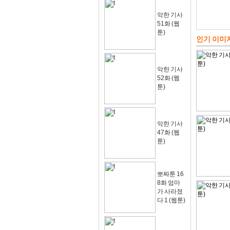
악한 기사
51화 (웹
툰)
인기 이미
악한 기사
52화 (웹
툰)
악한 기사
47화 (웹
툰)
뽀짜툰 16
8화 엄마
가 사라졌
다 1 (웹툰)