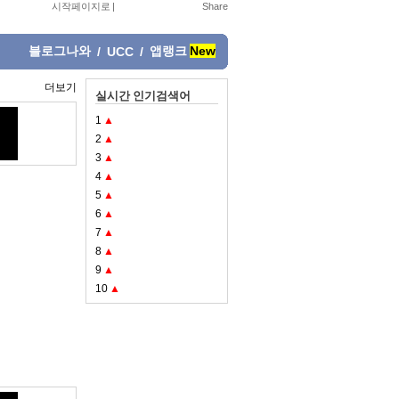
시작페이지로
|
블로그나와
앱랭크
New
/
UCC
/
더보기
실시간 인기검색어
1
▲
2
▲
3
▲
4
▲
5
▲
6
▲
7
▲
8
▲
9
▲
10
▲